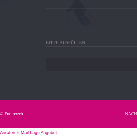
©
Futureweb
NACH
Anrufen
E-Mail
Lage
Angebot