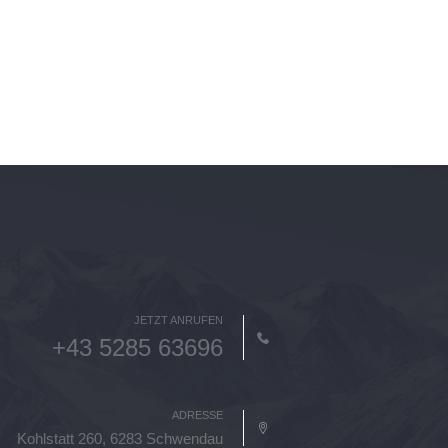
JETZT ANRUFEN
+43 5285 63696
ADRESSE
Kohlstatt 260, 6283 Schwendau