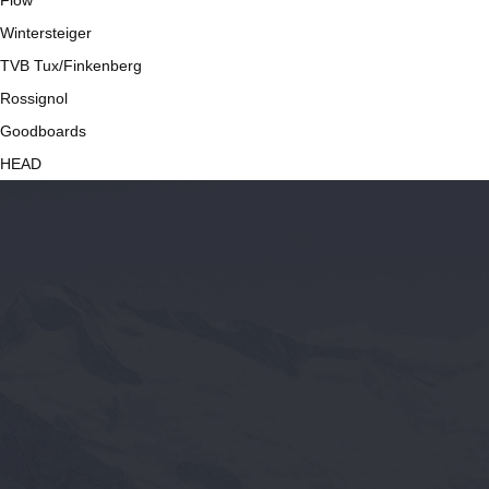
Flow
Wintersteiger
TVB Tux/Finkenberg
Rossignol
Goodboards
HEAD