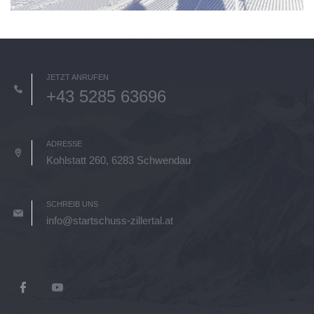
JETZT ANRUFEN
+43 5285 63696
ADRESSE
Kohlstatt 260, 6283 Schwendau
SCHREIB UNS
info@startschuss-zillertal.at