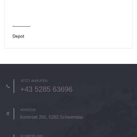
Depot
JETZT ANRUFEN
+43 5285 63696
ADRESSE
Kohlstatt 260, 6283 Schwendau
SCHREIB UNS