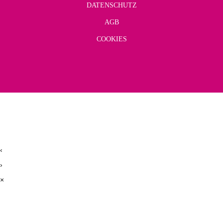
DATENSCHUTZ
AGB
COOKIES
‹
›
×