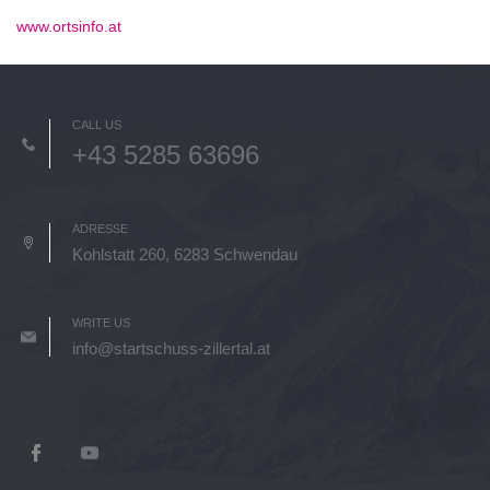
www.ortsinfo.at
CALL US
+43 5285 63696
ADRESSE
Kohlstatt 260, 6283 Schwendau
WRITE US
info@startschuss-zillertal.at